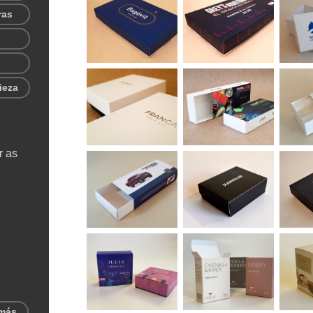
ras
e
ieza
r as
 más