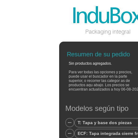
Packaging integral
Resumen de su pedido
Sin productos agregados.
Para ver todas las opciones y precios,
puede usar el buscador en la parte
superior, o recorrer las categor as de
productos aqu abajo. Los precios se
encuentran actualizados a hoy 06-08-20
Modelos según tipo
T: Tapa y base dos piezas
ECF: Tapa integrada cierre f