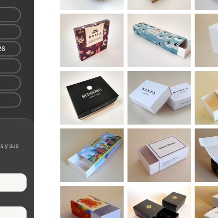
26
s y sus