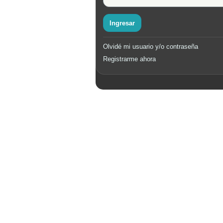
Ingresar
Olvidé mi usuario y/o contraseña
Registrarme ahora