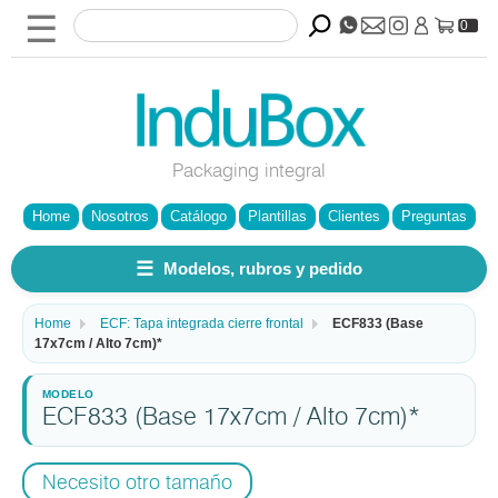
☰
0
Packaging integral
Home
Nosotros
Catálogo
Plantillas
Clientes
Preguntas
☰
Modelos, rubros y pedido
Home
ECF: Tapa integrada cierre frontal
ECF833 (Base
17x7cm / Alto 7cm)*
ECF833 (Base 17x7cm / Alto 7cm)*
Necesito otro tamaño