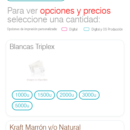
Para ver
opciones y precios
seleccione una cantidad:
Blancas Triplex
1000
1500
2000
3000
u
u
u
u
5000
u
Kraft Marrón y/o Natural