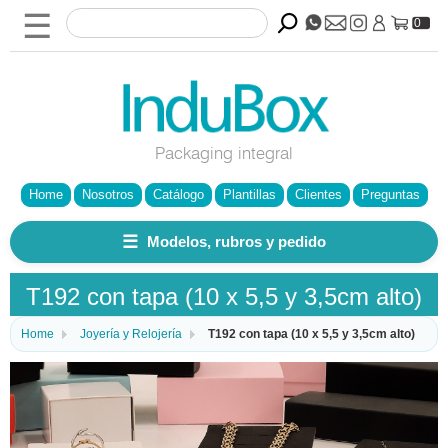
☰
0
Packaging integral
Home
Nosotros
Catálogo
Plantillas
Clientes
Preguntas
☰
Modelos, rubros y pedido
T192 con tapa (10 x 5,5 y 3,5cm alto)
Home
Joyería y Relojería
T192 con tapa (10 x 5,5 y 3,5cm alto)