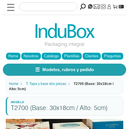
☰
0
Packaging integral
Home
Nosotros
Catálogo
Plantillas
Clientes
Preguntas
☰
Modelos, rubros y pedido
Home
T: Tapa y base dos piezas
T2700 (Base: 30x18cm /
Alto: 5cm)
T2700 (Base: 30x18cm / Alto: 5cm)