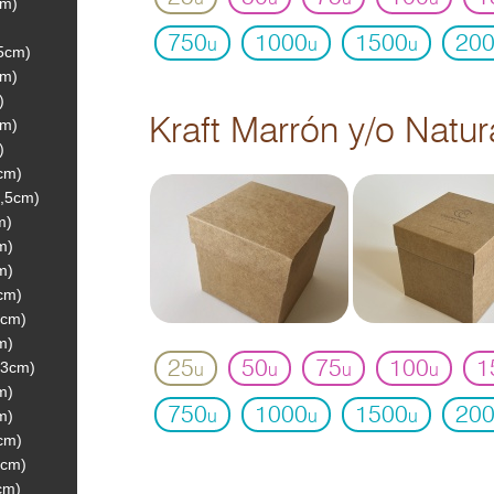
cm)
750
1000
1500
20
u
u
u
.5cm)
cm)
)
Kraft Marrón y/o Natur
cm)
)
cm)
7,5cm)
m)
m)
m)
cm)
5cm)
m)
25
50
75
100
1
13cm)
u
u
u
u
m)
750
1000
1500
20
m)
u
u
u
cm)
5cm)
cm)