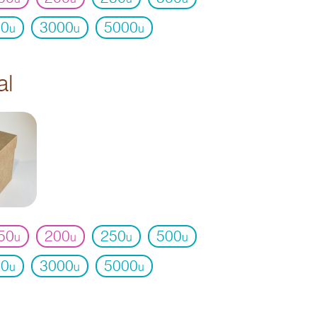
00
3000
5000
u
u
u
al
50
200
250
500
u
u
u
u
00
3000
5000
u
u
u