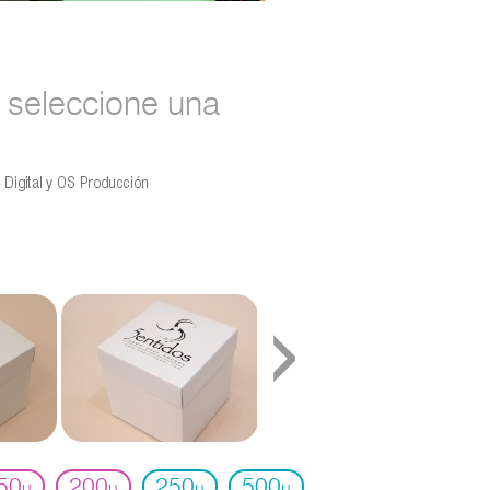
seleccione una
›
50
200
250
500
u
u
u
u