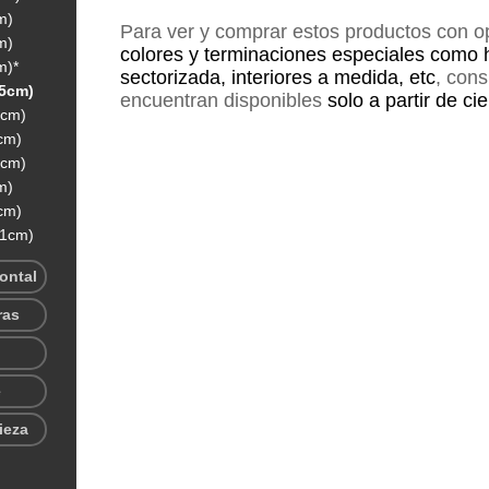
m)
Para ver y comprar estos productos con 
m)
colores y terminaciones especiales como 
m)*
sectorizada, interiores a medida, etc
, con
15cm)
encuentran disponibles
solo a partir de ci
5cm)
cm)
5cm)
m)
cm)
11cm)
rontal
ras
e
ieza