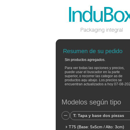
Packaging integral
Resumen de su pedido
Sin productos agregados.
Para ver todas las opciones y precios,
puede usar el buscador en la parte
superior, o recorrer las categor as de
productos aqu abajo. Los precios se
encuentran actualizados a hoy 07-08-20
Modelos según tipo
T: Tapa y base dos piezas
T75 (Base: 5x5cm / Alto: 3cm)