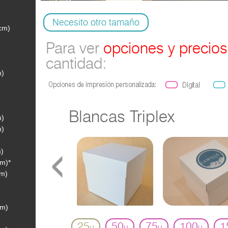
Necesito otro tamaño
5cm)
Para ver
opciones y precios
cantidad:
m)
Blancas Triplex
m)
m)
‹
m)
cm)*
cm)
cm)
25
50
75
100
1
u
u
u
u