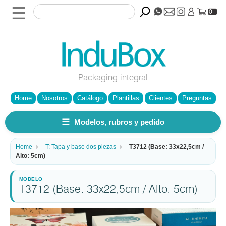
☰
0
Packaging integral
Home
Nosotros
Catálogo
Plantillas
Clientes
Preguntas
☰
Modelos, rubros y pedido
Home
T: Tapa y base dos piezas
T3712 (Base: 33x22,5cm /
Alto: 5cm)
T3712 (Base: 33x22,5cm / Alto: 5cm)