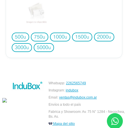
500
750
1000
1500
2000
u
u
u
u
u
3000
5000
u
u
Whatsapp:
2262565749
Instagram:
indubox
Email:
ventas@indubox.com.ar
Envíos a todo el país
Fabrica y Showroom: Av. 75 N° 1284 - Necochea,
Bs. As.
Mapa del sitio