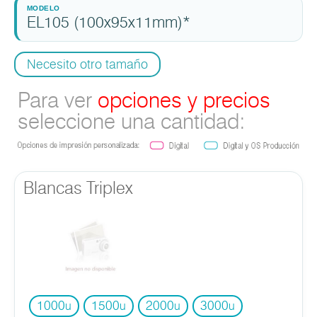
EL105 (100x95x11mm)*
Necesito otro tamaño
Para ver
opciones y precios
seleccione una cantidad:
Blancas Triplex
1000
1500
2000
3000
u
u
u
u