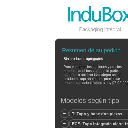
Packaging integral
Resumen de su pedido
Sin productos agregados.
Para ver todas las opciones y precios,
puede usar el buscador en la parte
superior, o recorrer las categor as de
productos aqu abajo. Los precios se
encuentran actualizados a hoy 07-08-20
Modelos según tipo
T: Tapa y base dos piezas
ECF: Tapa integrada cierre f