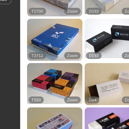
T2700
Zoom
D192
Z
T3712
Zoom
D192
Z
T550
Zoom
D64
Z