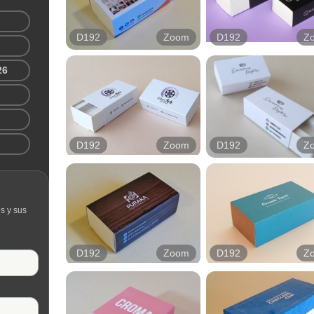
D192
Zoom
D192
Z
26
D192
Zoom
D192
Z
s y sus
D192
Zoom
D192
Z