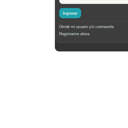
Ingresar
Olvidé mi usuario y/o contraseña
Registrarme ahora