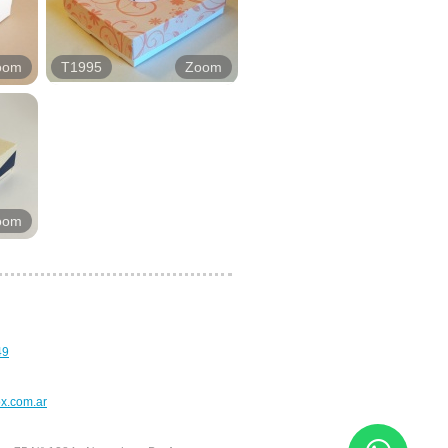
oom
T1995
Zoom
oom
49
x.com.ar