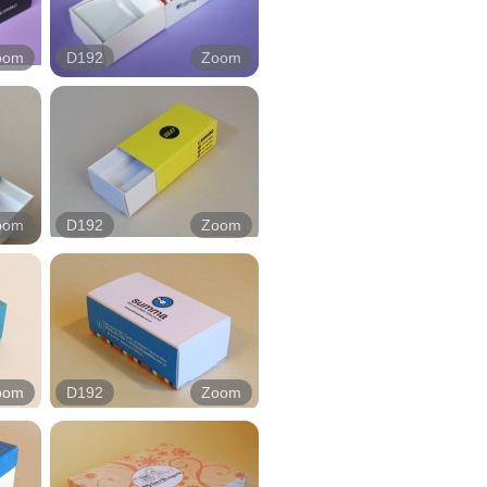
oom
D192
Zoom
oom
D192
Zoom
oom
D192
Zoom