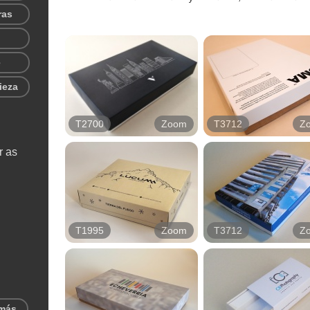
ras
e
ieza
T2700
Zoom
T3712
Z
r as
T1995
Zoom
T3712
Z
 más