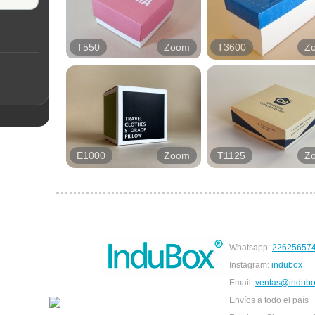
T550
Zoom
T3600
Z
E1000
Zoom
T1125
Z
Whatsapp:
22625657
Instagram:
indubox
Email:
ventas@indubo
Envíos a todo el país