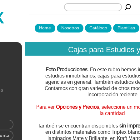
Home
Nosotros
Catálogo
Plantillas
Cajas para Estudios 
Foto Producciones.
En este rubro hemos i
estudios inmobiliarios, cajas para estudio
agencias en general. También estudios de 
.Contamos con gran variedad de otros mo
26
incorporación reciente.
Para ver
Opciones y Precios
, seleccione un m
la cantidad.
También se encuentran disponibles
sin impr
en distintos materiales como Triplex blan
rontal
laminados Mate y Brillante, en Kraft Marró