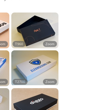
oom
T960
Zoom
oom
T2700
Zoom