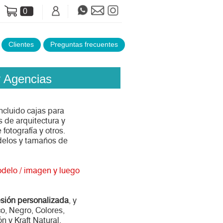
0
Clientes
Preguntas frecuentes
y Agencias
ncluido cajas para
s de arquitectura y
fotografía y otros.
delos y tamaños de
odelo / imagen y luego
esión personalizada
, y
co, Negro, Colores,
n y Kraft Natural.