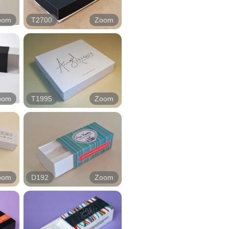
oom
T2700
Zoom
oom
T1995
Zoom
oom
D192
Zoom