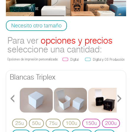
Necesito otro tamaño
Para ver
opciones y precios
seleccione una cantidad:
Blancas Triplex
‹
›
25
50
75
100
150
200
u
u
u
u
u
u