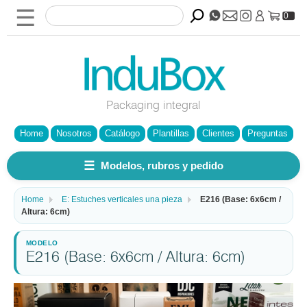
☰
0
Packaging integral
Home
Nosotros
Catálogo
Plantillas
Clientes
Preguntas
☰
Modelos, rubros y pedido
Home
E: Estuches verticales una pieza
E216 (Base: 6x6cm /
Altura: 6cm)
E216 (Base: 6x6cm / Altura: 6cm)