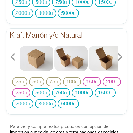
250
500
750
1000
1500
u
u
u
u
u
2000
3000
5000
u
u
u
Kraft Marrón y/o Natural
‹
›
25
50
75
100
150
200
u
u
u
u
u
u
250
500
750
1000
1500
u
u
u
u
u
2000
3000
5000
u
u
u
Para ver y comprar estos productos con opción de
impresión a medida, colores y terminaciones especiales