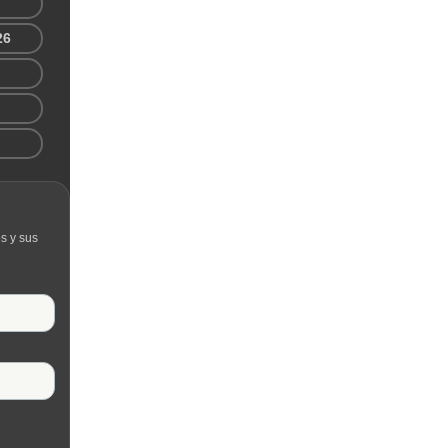
26
s y sus