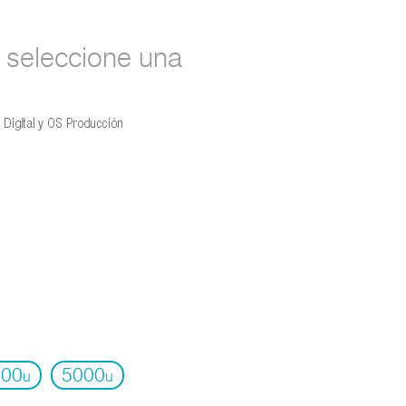
seleccione una
000
5000
u
u