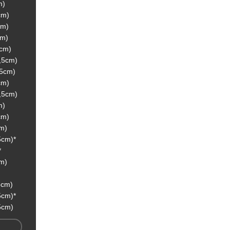
m)
cm)
cm)
cm)
3cm)
5,5cm)
,5cm)
cm)
3,5cm)
m)
cm)
cm)
5cm)*
*
cm)
5cm)
5cm)*
5cm)