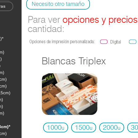
Necesito otro tamaño
ras
Para ver
opciones y precios
cantidad:
)*
cm)
)
Blancas Triplex
)
cm)
5cm)
5cm)
3,5cm)
m)
m)
cm)
3cm)*
1000
1500
2000
3
u
u
u
4cm)