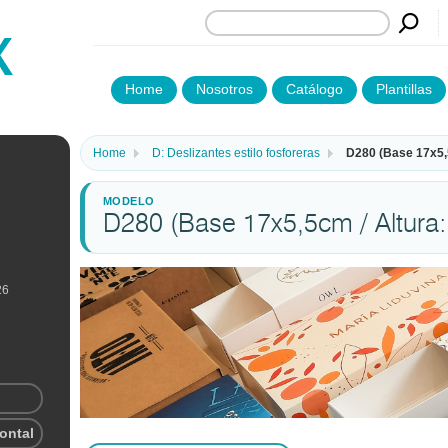
Home
Nosotros
Catálogo
Plantillas
Home
D: Deslizantes estilo fosforeras
D280 (Base 17x5,
D280 (Base 17x5,5cm / Altura
26
rontal