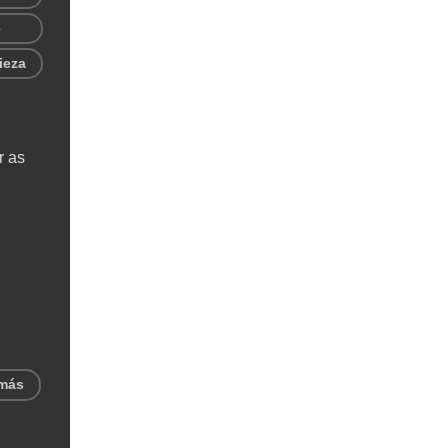
e
ieza
r as
 más