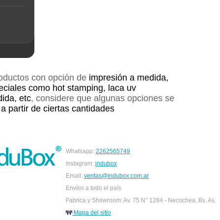
roductos con opción de
impresión a medida,
eciales como hot stamping, laca uv
dida, etc
, considere que algunas opciones se
 a partir de ciertas cantidades
Whatsapp:
2262565749
Instagram:
indubox
Email:
ventas@indubox.com.ar
Envíos a todo el país
Fabrica y Showroom: Av. 75 N° 1284 - Necochea, Bs. As.
Mapa del sitio