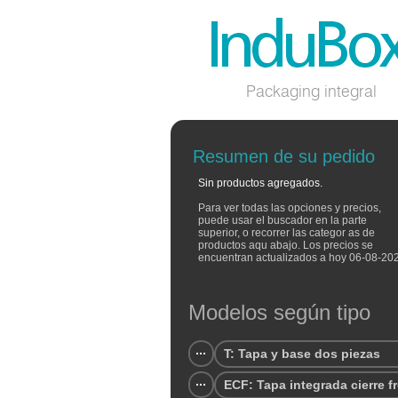
Packaging integral
Resumen de su pedido
Sin productos agregados.
Para ver todas las opciones y precios,
puede usar el buscador en la parte
superior, o recorrer las categor as de
productos aqu abajo. Los precios se
encuentran actualizados a hoy 06-08-20
Modelos según tipo
T: Tapa y base dos piezas
ECF: Tapa integrada cierre f