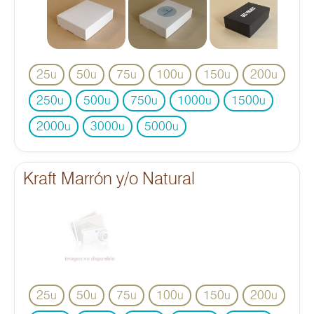
25
50
75
100
150
200
u
u
u
u
u
u
250
500
750
1000
1500
u
u
u
u
u
2000
3000
5000
u
u
u
Kraft Marrón y/o Natural
25
50
75
100
150
200
u
u
u
u
u
u