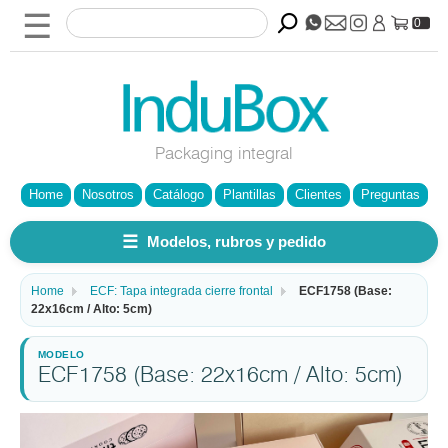
☰
0
Packaging integral
Home
Nosotros
Catálogo
Plantillas
Clientes
Preguntas
☰
Modelos, rubros y pedido
Home
ECF: Tapa integrada cierre frontal
ECF1758 (Base:
22x16cm / Alto: 5cm)
ECF1758 (Base: 22x16cm / Alto: 5cm)