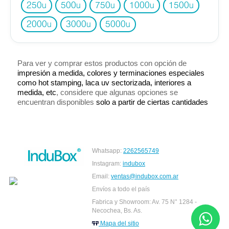
250
500
750
1000
1500
u
u
u
u
u
2000
3000
5000
u
u
u
Para ver y comprar estos productos con opción de
impresión a medida, colores y terminaciones especiales
como hot stamping, laca uv sectorizada, interiores a
medida, etc
, considere que algunas opciones se
encuentran disponibles
solo a partir de ciertas cantidades
Whatsapp:
2262565749
Instagram:
indubox
Email:
ventas@indubox.com.ar
Envíos a todo el país
Fabrica y Showroom: Av. 75 N° 1284 -
Necochea, Bs. As.
Mapa del sitio