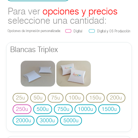
Para ver
opciones y precios
seleccione una cantidad:
Blancas Triplex
25
50
75
100
150
200
u
u
u
u
u
u
250
500
750
1000
1500
u
u
u
u
u
2000
3000
5000
u
u
u