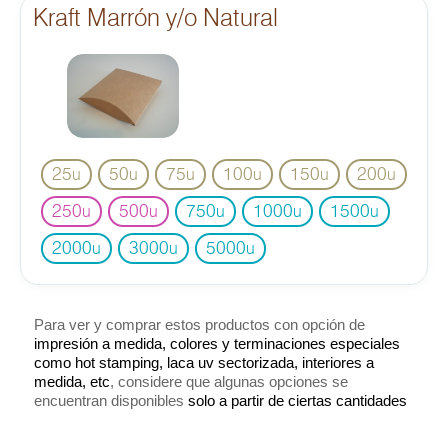
Kraft Marrón y/o Natural
25
50
75
100
150
200
u
u
u
u
u
u
250
500
750
1000
1500
u
u
u
u
u
2000
3000
5000
u
u
u
Para ver y comprar estos productos con opción de
impresión a medida, colores y terminaciones especiales
como hot stamping, laca uv sectorizada, interiores a
medida, etc
, considere que algunas opciones se
encuentran disponibles
solo a partir de ciertas cantidades