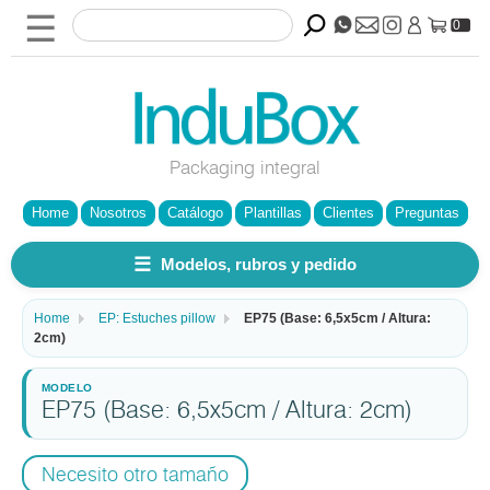
☰
0
Packaging integral
Home
Nosotros
Catálogo
Plantillas
Clientes
Preguntas
☰
Modelos, rubros y pedido
Home
EP: Estuches pillow
EP75 (Base: 6,5x5cm / Altura:
2cm)
EP75 (Base: 6,5x5cm / Altura: 2cm)
Necesito otro tamaño