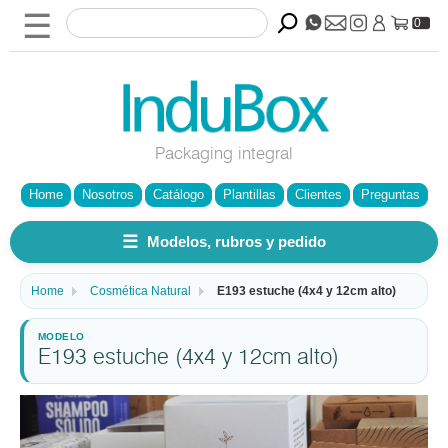
☰
0
Packaging integral
Home
Nosotros
Catálogo
Plantillas
Clientes
Preguntas
☰
Modelos, rubros y pedido
Home
Cosmética Natural
E193 estuche (4x4 y 12cm alto)
E193 estuche (4x4 y 12cm alto)