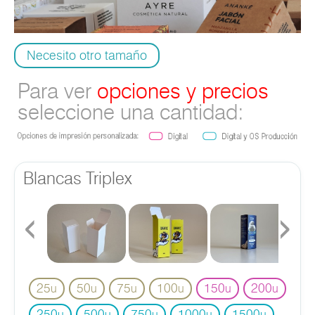
Necesito otro tamaño
Para ver
opciones y precios
seleccione una cantidad:
Blancas Triplex
‹
›
25
50
75
100
150
200
u
u
u
u
u
u