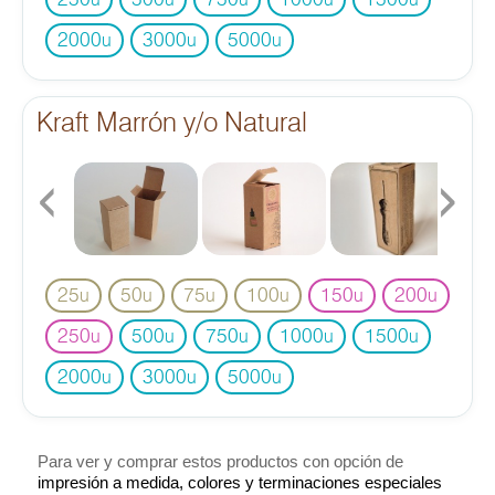
250
500
750
1000
1500
u
u
u
u
u
2000
3000
5000
u
u
u
Kraft Marrón y/o Natural
‹
›
25
50
75
100
150
200
u
u
u
u
u
u
250
500
750
1000
1500
u
u
u
u
u
2000
3000
5000
u
u
u
Para ver y comprar estos productos con opción de
impresión a medida, colores y terminaciones especiales