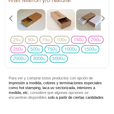
Kraft Marrón y/o Natural
‹
›
25
50
75
100
150
200
u
u
u
u
u
u
250
500
750
1000
1500
u
u
u
u
u
2000
3000
5000
u
u
u
Para ver y comprar estos productos con opción de
impresión a medida, colores y terminaciones especiales
como hot stamping, laca uv sectorizada, interiores a
medida, etc
, considere que algunas opciones se
encuentran disponibles
solo a partir de ciertas cantidades