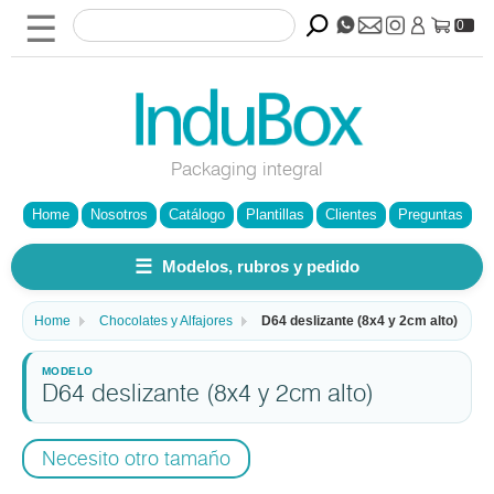
☰
0
Packaging integral
Home
Nosotros
Catálogo
Plantillas
Clientes
Preguntas
☰
Modelos, rubros y pedido
Home
Chocolates y Alfajores
D64 deslizante (8x4 y 2cm alto)
D64 deslizante (8x4 y 2cm alto)
Necesito otro tamaño