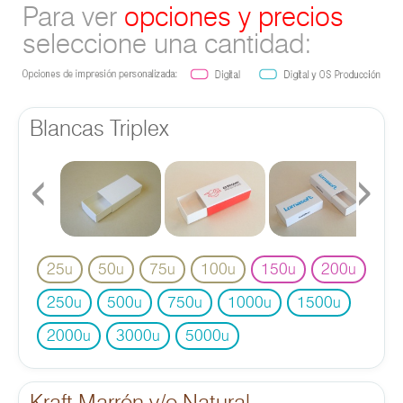
Para ver
opciones y precios
seleccione una cantidad:
Blancas Triplex
‹
›
25
50
75
100
150
200
u
u
u
u
u
u
250
500
750
1000
1500
u
u
u
u
u
2000
3000
5000
u
u
u