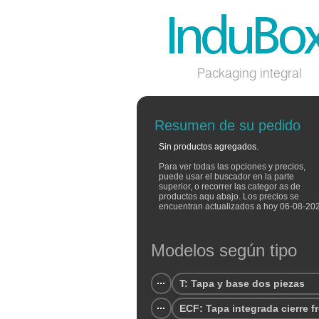
Packaging integral
Resumen de su pedido
Sin productos agregados.
Para ver todas las opciones y precios,
puede usar el buscador en la parte
superior, o recorrer las categor as de
productos aqu abajo. Los precios se
encuentran actualizados a hoy 06-08-20
Modelos según tipo
T: Tapa y base dos piezas
ECF: Tapa integrada cierre f