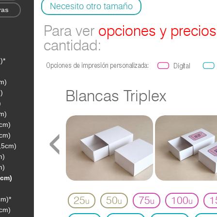
Necesito otro tamaño
ras
Para ver
opciones y precios
cantidad:
)*
cm)
)
Blancas Triplex
)
cm)
‹
5cm)
5cm)
3,5cm)
m)
m)
5cm)
cm)*
25
50
75
100
1
u
u
u
u
4cm)