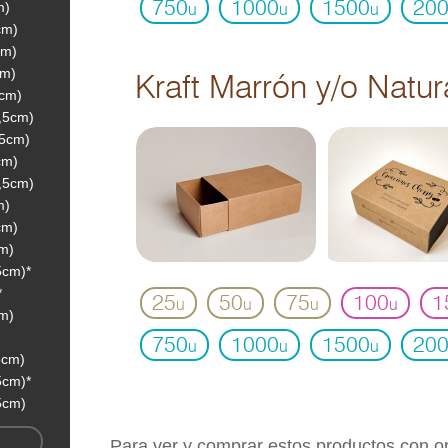
750
1000
1500
20
m)
u
u
u
cm)
cm)
cm)
Kraft Marrón y/o Natur
3cm)
5,5cm)
,5cm)
cm)
3,5cm)
m)
cm)
cm)
5cm)*
*
25
50
75
100
1
u
u
u
u
cm)
750
1000
1500
20
u
u
u
5cm)
5cm)*
5cm)
Para ver y comprar estos productos con 