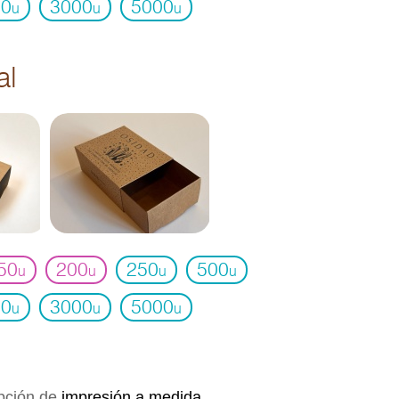
00
3000
5000
u
u
u
al
50
200
250
500
u
u
u
u
00
3000
5000
u
u
u
opción de
impresión a medida,