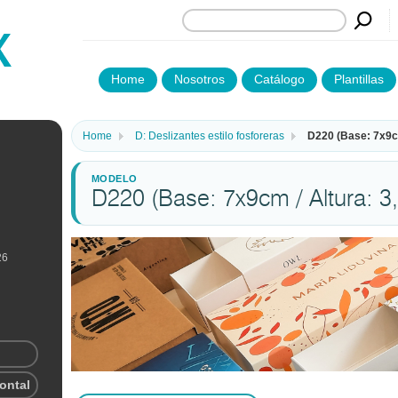
Home
Nosotros
Catálogo
Plantillas
Home
D: Deslizantes estilo fosforeras
D220 (Base: 7x9cm
D220 (Base: 7x9cm / Altura: 3
26
rontal