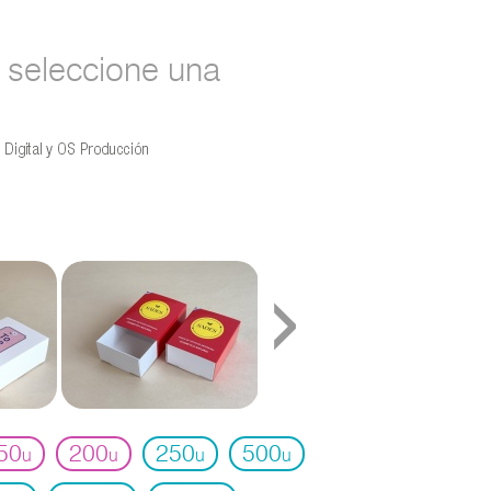
seleccione una
›
50
200
250
500
u
u
u
u