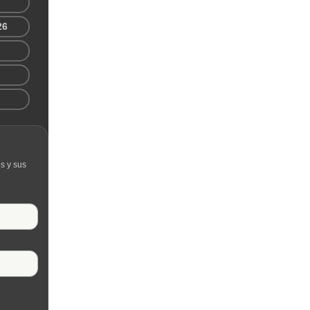
26
s y sus