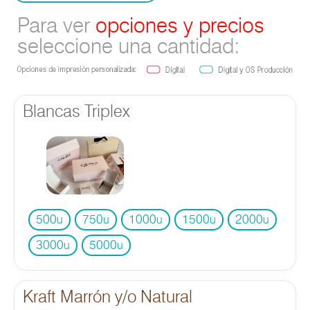
Para ver
opciones y precios
seleccione una cantidad:
Blancas Triplex
500
750
1000
1500
2000
u
u
u
u
u
3000
5000
u
u
Kraft Marrón y/o Natural