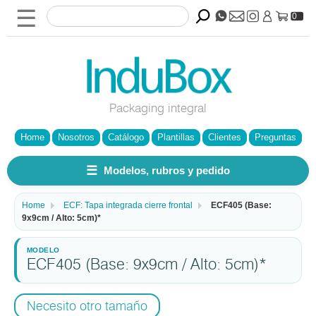
☰
0
Packaging integral
Home
Nosotros
Catálogo
Plantillas
Clientes
Preguntas
☰
Modelos, rubros y pedido
Home
ECF: Tapa integrada cierre frontal
ECF405 (Base:
9x9cm / Alto: 5cm)*
ECF405 (Base: 9x9cm / Alto: 5cm)*
Necesito otro tamaño