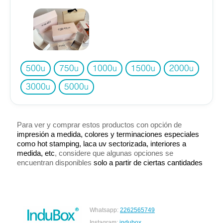
500
750
1000
1500
2000
u
u
u
u
u
3000
5000
u
u
Para ver y comprar estos productos con opción de
impresión a medida, colores y terminaciones especiales
como hot stamping, laca uv sectorizada, interiores a
medida, etc
, considere que algunas opciones se
encuentran disponibles
solo a partir de ciertas cantidades
Whatsapp:
2262565749
Instagram:
indubox