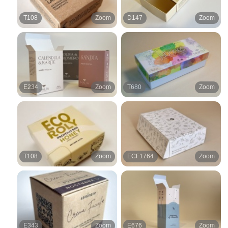
T108
Zoom
D147
Zoom
E234
Zoom
T680
Zoom
T108
Zoom
ECF1764
Zoom
E343
Zoom
E676
Zoom