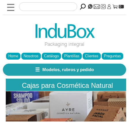
☰
0
Packaging integral
Home
Nosotros
Catálogo
Plantillas
Clientes
Preguntas
☰
Modelos, rubros y pedido
Cajas para Cosmética Natural