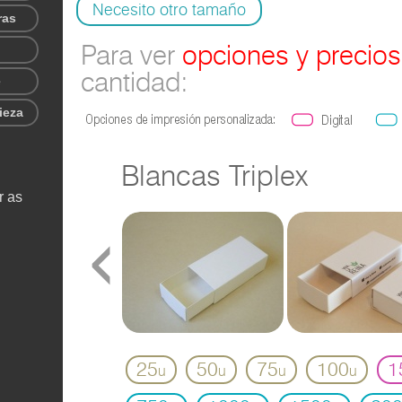
Necesito otro tamaño
ras
Para ver
opciones y precios
cantidad:
e
ieza
Blancas Triplex
r as
‹
)
25
50
75
100
1
u
u
u
u