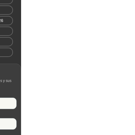
26
s y sus