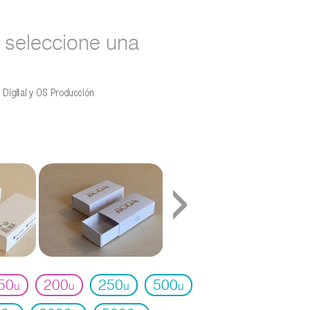
seleccione una
›
50
200
250
500
u
u
u
u