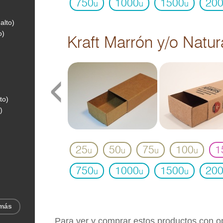
750
1000
1500
20
u
u
u
alto)
o)
Kraft Marrón y/o Natur
‹
to)
)
25
50
75
100
1
u
u
u
u
750
1000
1500
20
u
u
u
 más
Para ver y comprar estos productos con 