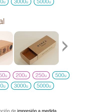
00
3000
5000
u
u
u
al
›
50
200
250
500
u
u
u
u
00
3000
5000
u
u
u
opción de
impresión a medida,