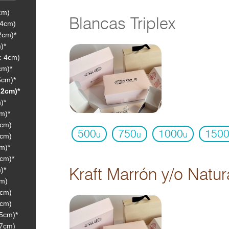
cm)
Blancas Triplex
 4cm)
2cm)*
)*
: 4cm)
cm)*
5cm)*
 2cm)*
)*
m)*
3cm)
500
750
1000
150
u
u
u
3cm)
m)*
4cm)*
)*
Kraft Marrón y/o Natur
cm)
3cm)
6cm)
 5cm)*
 7cm)