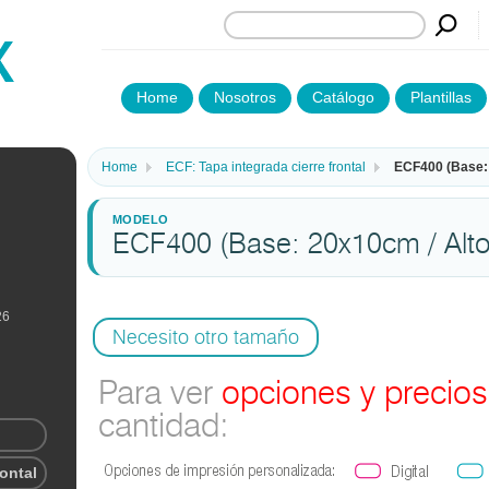
Home
Nosotros
Catálogo
Plantillas
Home
ECF: Tapa integrada cierre frontal
ECF400 (Base: 
ECF400 (Base: 20x10cm / Alt
26
Necesito otro tamaño
Para ver
opciones y precios
cantidad:
rontal