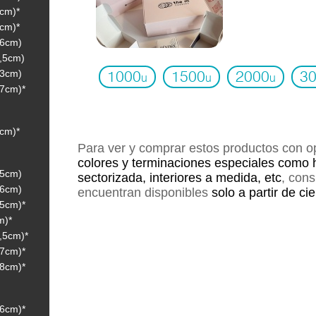
9cm)*
8cm)*
 6cm)
,5cm)
 3cm)
1000
1500
2000
3
u
u
u
 7cm)*
9cm)*
Para ver y comprar estos productos con 
colores y terminaciones especiales como 
 5cm)
sectorizada, interiores a medida, etc
, con
 6cm)
encuentran disponibles
solo a partir de ci
 5cm)*
m)*
,5cm)*
 7cm)*
 8cm)*
 6cm)*