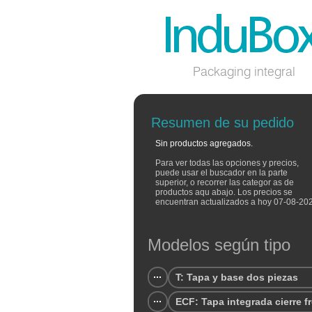
Packaging integral
Resumen de su pedido
Sin productos agregados.
Para ver todas las opciones y precios,
puede usar el buscador en la parte
superior, o recorrer las categor as de
productos aqu abajo. Los precios se
encuentran actualizados a hoy 07-08-20
Modelos según tipo
T: Tapa y base dos piezas
ECF: Tapa integrada cierre f