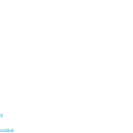
49
x.com.ar