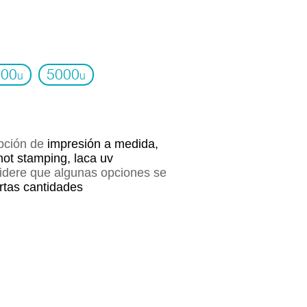
000
5000
u
u
opción de
impresión a medida,
hot stamping, laca uv
sidere que algunas opciones se
ertas cantidades