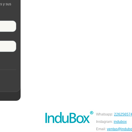
s y sus
Whatsapp:
22625657
Instagram:
indubox
Email:
ventas@indubo