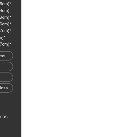
 6cm)*
 4cm)
 9cm)*
 6cm)*
 7cm)*
m)*
 7cm)*
ras
e
ieza
r as