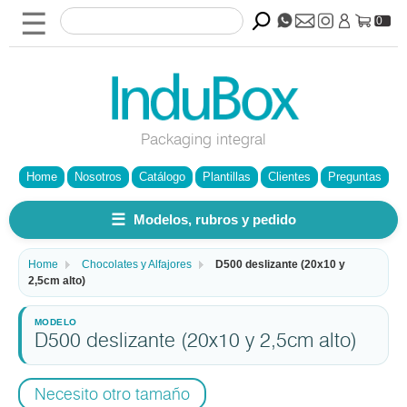
☰
0
Packaging integral
Home
Nosotros
Catálogo
Plantillas
Clientes
Preguntas
☰
Modelos, rubros y pedido
Home
Chocolates y Alfajores
D500 deslizante (20x10 y
2,5cm alto)
D500 deslizante (20x10 y 2,5cm alto)
Necesito otro tamaño