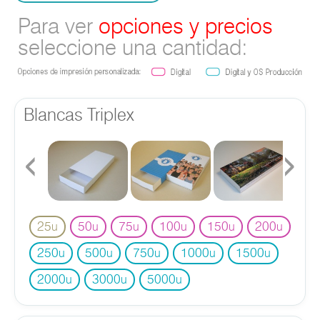
Para ver
opciones y precios
seleccione una cantidad:
Blancas Triplex
‹
›
25
50
75
100
150
200
u
u
u
u
u
u
250
500
750
1000
1500
u
u
u
u
u
2000
3000
5000
u
u
u