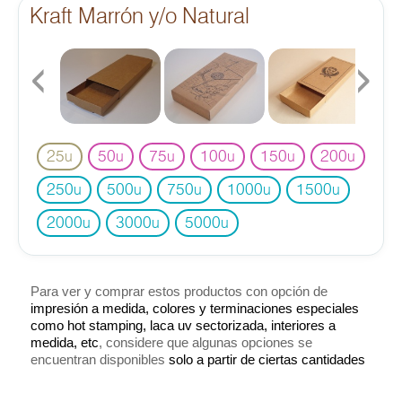
Kraft Marrón y/o Natural
‹
›
25
50
75
100
150
200
u
u
u
u
u
u
250
500
750
1000
1500
u
u
u
u
u
2000
3000
5000
u
u
u
Para ver y comprar estos productos con opción de
impresión a medida, colores y terminaciones especiales
como hot stamping, laca uv sectorizada, interiores a
medida, etc
, considere que algunas opciones se
encuentran disponibles
solo a partir de ciertas cantidades