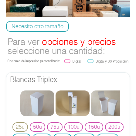
Necesito otro tamaño
Para ver
opciones y precios
seleccione una cantidad:
Blancas Triplex
25
50
75
100
150
200
u
u
u
u
u
u