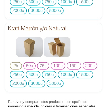
250
500
750
1000
1500
u
u
u
u
u
2000
3000
5000
u
u
u
Kraft Marrón y/o Natural
25
50
75
100
150
200
u
u
u
u
u
u
250
500
750
1000
1500
u
u
u
u
u
2000
3000
5000
u
u
u
Para ver y comprar estos productos con opción de
impresión a medida, colores y terminaciones especiales