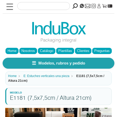
☰
0
Packaging integral
Home
Nosotros
Catálogo
Plantillas
Clientes
Preguntas
☰
Modelos, rubros y pedido
Home
E: Estuches verticales una pieza
E1181 (7,5x7,5cm /
Altura 21cm)
E1181 (7,5x7,5cm / Altura 21cm)