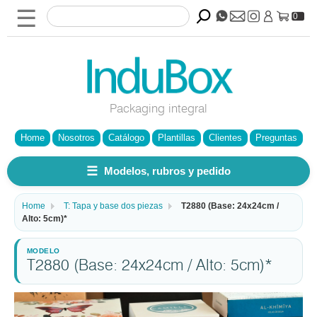
☰
0
Packaging integral
Home
Nosotros
Catálogo
Plantillas
Clientes
Preguntas
☰
Modelos, rubros y pedido
Home
T: Tapa y base dos piezas
T2880 (Base: 24x24cm /
Alto: 5cm)*
T2880 (Base: 24x24cm / Alto: 5cm)*