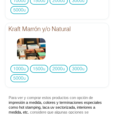
1000
1500
2000
3000
u
u
u
u
5000
u
Kraft Marrón y/o Natural
1000
1500
2000
3000
u
u
u
u
5000
u
Para ver y comprar estos productos con opción de
impresión a medida, colores y terminaciones especiales
como hot stamping, laca uv sectorizada, interiores a
medida, etc
, considere que algunas opciones se