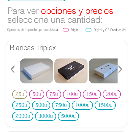
Para ver
opciones y precios
seleccione una cantidad:
Blancas Triplex
‹
›
25
50
75
100
150
200
u
u
u
u
u
u
250
500
750
1000
1500
u
u
u
u
u
2000
3000
5000
u
u
u