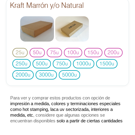
Kraft Marrón y/o Natural
25
50
75
100
150
200
u
u
u
u
u
u
250
500
750
1000
1500
u
u
u
u
u
2000
3000
5000
u
u
u
Para ver y comprar estos productos con opción de
impresión a medida, colores y terminaciones especiales
como hot stamping, laca uv sectorizada, interiores a
medida, etc
, considere que algunas opciones se
encuentran disponibles
solo a partir de ciertas cantidades