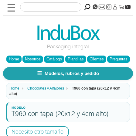
☰
0
Packaging integral
Home
Nosotros
Catálogo
Plantillas
Clientes
Preguntas
☰
Modelos, rubros y pedido
Home
Chocolates y Alfajores
T960 con tapa (20x12 y 4cm
alto)
T960 con tapa (20x12 y 4cm alto)
Necesito otro tamaño