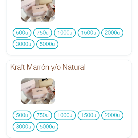
500
750
1000
1500
2000
u
u
u
u
u
3000
5000
u
u
Kraft Marrón y/o Natural
500
750
1000
1500
2000
u
u
u
u
u
3000
5000
u
u