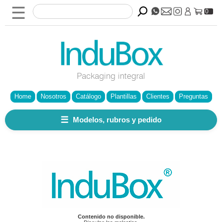
☰
0
Packaging integral
Home
Nosotros
Catálogo
Plantillas
Clientes
Preguntas
☰
Modelos, rubros y pedido
Contenido no disponible.