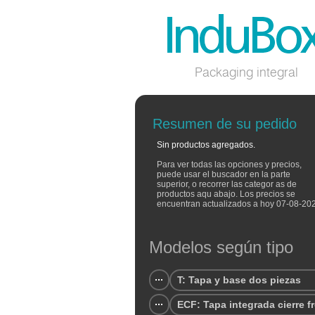
Packaging integral
Resumen de su pedido
Sin productos agregados.
Para ver todas las opciones y precios,
puede usar el buscador en la parte
superior, o recorrer las categor as de
productos aqu abajo. Los precios se
encuentran actualizados a hoy 07-08-20
Modelos según tipo
T: Tapa y base dos piezas
ECF: Tapa integrada cierre f