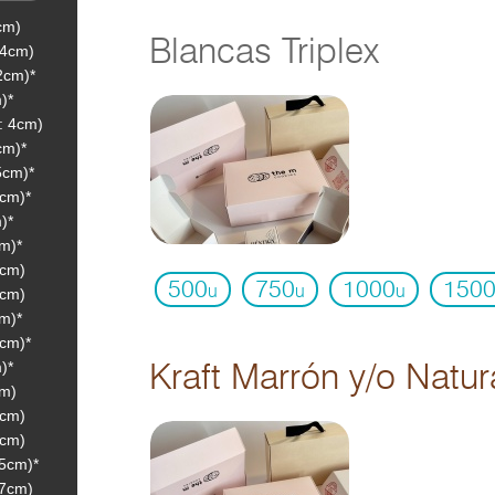
cm)
Blancas Triplex
 4cm)
2cm)*
)*
: 4cm)
cm)*
5cm)*
2cm)*
)*
m)*
3cm)
500
750
1000
150
u
u
u
3cm)
m)*
4cm)*
)*
Kraft Marrón y/o Natur
cm)
3cm)
6cm)
 5cm)*
 7cm)