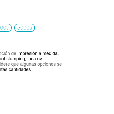
000
5000
u
u
opción de
impresión a medida,
hot stamping, laca uv
sidere que algunas opciones se
ertas cantidades