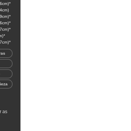
 6cm)*
 4cm)
 9cm)*
 6cm)*
 7cm)*
m)*
 7cm)*
ras
e
ieza
r as