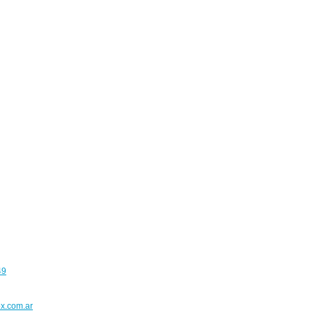
49
x.com.ar