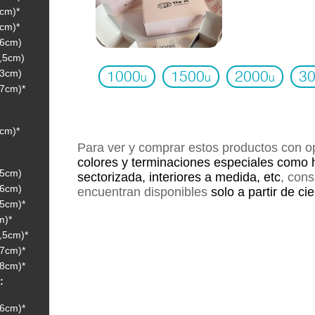
9cm)*
8cm)*
 6cm)
,5cm)
 3cm)
1000
1500
2000
3
u
u
u
 7cm)*
9cm)*
Para ver y comprar estos productos con 
colores y terminaciones especiales como 
 5cm)
sectorizada, interiores a medida, etc
, con
 6cm)
encuentran disponibles
solo a partir de ci
 5cm)*
m)*
,5cm)*
 7cm)*
 8cm)*
:
 6cm)*