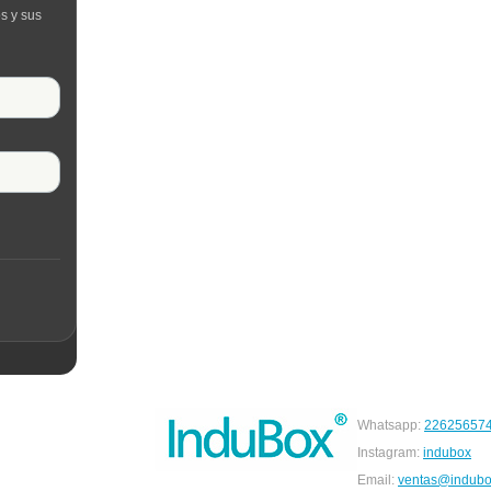
s y sus
Whatsapp:
22625657
Instagram:
indubox
Email:
ventas@indubo