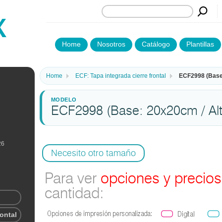
Home
Nosotros
Catálogo
Plantillas
Home
ECF: Tapa integrada cierre frontal
ECF2998 (Base:
ECF2998 (Base: 20x20cm / Alt
26
Necesito otro tamaño
Para ver
opciones y precios
cantidad:
rontal