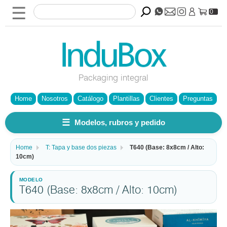
☰
0
Packaging integral
Home
Nosotros
Catálogo
Plantillas
Clientes
Preguntas
☰
Modelos, rubros y pedido
Home
T: Tapa y base dos piezas
T640 (Base: 8x8cm / Alto:
10cm)
T640 (Base: 8x8cm / Alto: 10cm)