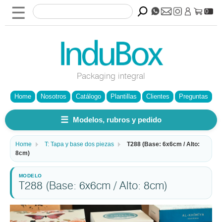
☰
0
Packaging integral
Home
Nosotros
Catálogo
Plantillas
Clientes
Preguntas
☰
Modelos, rubros y pedido
Home
T: Tapa y base dos piezas
T288 (Base: 6x6cm / Alto:
8cm)
T288 (Base: 6x6cm / Alto: 8cm)