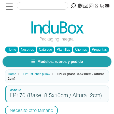
☰
0
Packaging integral
Home
Nosotros
Catálogo
Plantillas
Clientes
Preguntas
☰
Modelos, rubros y pedido
Home
EP: Estuches pillow
EP170 (Base: 8.5x10cm / Altura:
2cm)
EP170 (Base: 8.5x10cm / Altura: 2cm)
Necesito otro tamaño