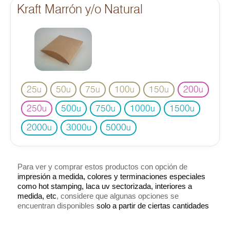
Kraft Marrón y/o Natural
25
50
75
100
150
200
u
u
u
u
u
u
250
500
750
1000
1500
u
u
u
u
u
2000
3000
5000
u
u
u
Para ver y comprar estos productos con opción de
impresión a medida, colores y terminaciones especiales
como hot stamping, laca uv sectorizada, interiores a
medida, etc
, considere que algunas opciones se
encuentran disponibles
solo a partir de ciertas cantidades