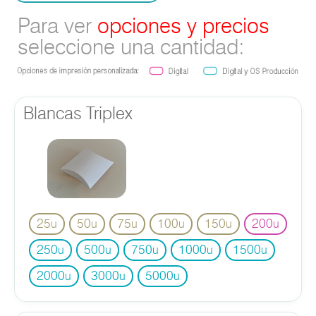
Para ver
opciones y precios
seleccione una cantidad:
Blancas Triplex
25
50
75
100
150
200
u
u
u
u
u
u
250
500
750
1000
1500
u
u
u
u
u
2000
3000
5000
u
u
u