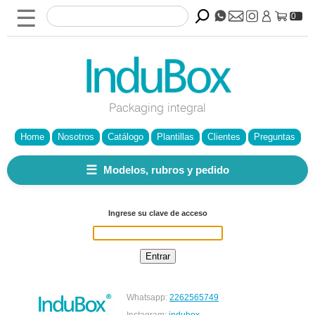
☰
0
Packaging integral
Home
Nosotros
Catálogo
Plantillas
Clientes
Preguntas
☰
Modelos, rubros y pedido
Ingrese su clave de acceso
Whatsapp:
2262565749
Instagram:
indubox