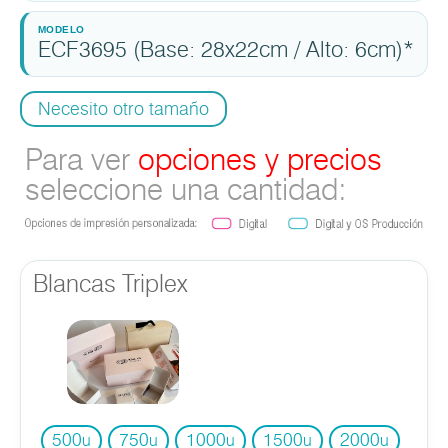
ECF3695 (Base: 28x22cm / Alto: 6cm)*
Necesito otro tamaño
Para ver
opciones y precios
seleccione una cantidad:
Blancas Triplex
500
750
1000
1500
2000
u
u
u
u
u