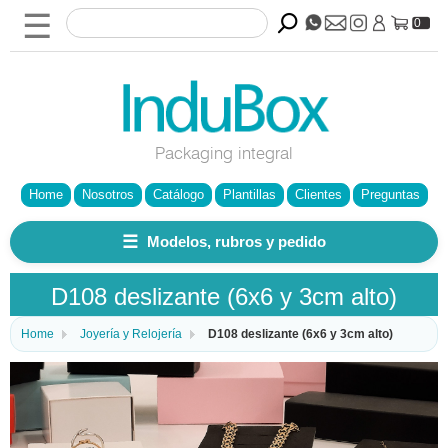
☰
0
Packaging integral
Home
Nosotros
Catálogo
Plantillas
Clientes
Preguntas
☰
Modelos, rubros y pedido
D108 deslizante (6x6 y 3cm alto)
Home
Joyería y Relojería
D108 deslizante (6x6 y 3cm alto)