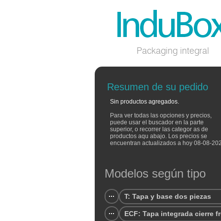
Packaging integral
Resumen de su pedido
Sin productos agregados.
Para ver todas las opciones y precios,
puede usar el buscador en la parte
superior, o recorrer las categor as de
productos aqu abajo. Los precios se
encuentran actualizados a hoy 08-08-20
Modelos según tipo
T: Tapa y base dos piezas
ECF: Tapa integrada cierre f