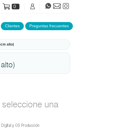
0
Clientes
Preguntas frecuentes
5cm alto)
alto)
seleccione una