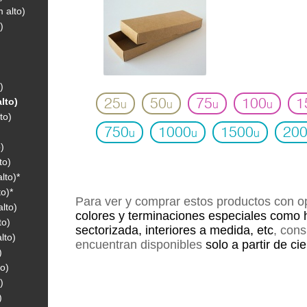
 alto)
)
)
lto)
25
50
75
100
1
u
u
u
u
to)
750
1000
1500
20
u
u
u
)
to)
lto)*
o)*
Para ver y comprar estos productos con 
lto)
colores y terminaciones especiales como 
to)
sectorizada, interiores a medida, etc
, con
lto)
encuentran disponibles
solo a partir de ci
)
o)
)
)