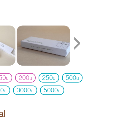
›
50
200
250
500
u
u
u
u
00
3000
5000
u
u
u
al