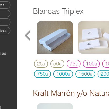
ras
Blancas Triplex
e
‹
ieza
r as
25
50
75
100
1
u
u
u
u
750
1000
1500
20
u
u
u
Kraft Marrón y/o Natur
)