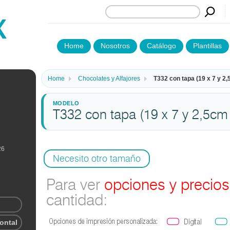
Home
Nosotros
Catálogo
Plantillas
Home
Chocolates y Alfajores
T332 con tapa (19 x 7 y 2,
T332 con tapa (19 x 7 y 2,5cm 
26
Necesito otro tamaño
Para ver
opciones y precios
cantidad:
rontal