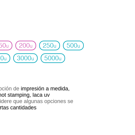
50
200
250
500
u
u
u
u
00
3000
5000
u
u
u
opción de
impresión a medida,
hot stamping, laca uv
sidere que algunas opciones se
ertas cantidades