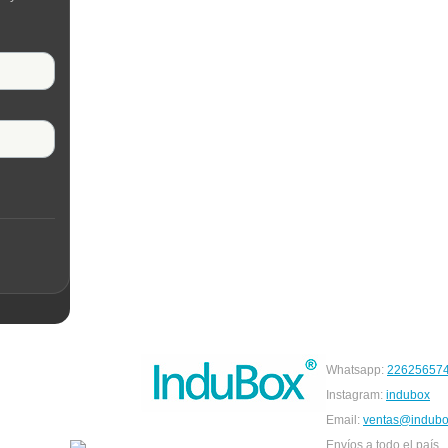
Whatsapp:
22625657
Instagram:
indubox
Email:
ventas@indubo
Envíos a todo el país