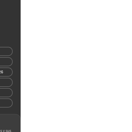
26
s y sus