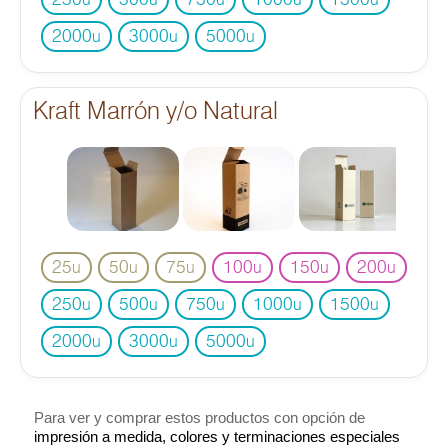
250
500
750
1000
1500
u
u
u
u
u
2000
3000
5000
u
u
u
Kraft Marrón y/o Natural
25
50
75
100
150
200
u
u
u
u
u
u
250
500
750
1000
1500
u
u
u
u
u
2000
3000
5000
u
u
u
Para ver y comprar estos productos con opción de
impresión a medida, colores y terminaciones especiales