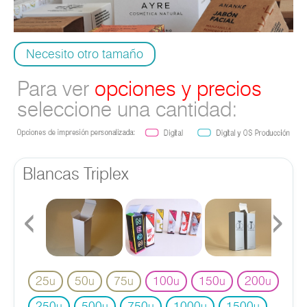
Necesito otro tamaño
Para ver
opciones y precios
seleccione una cantidad:
Blancas Triplex
‹
›
25
50
75
100
150
200
u
u
u
u
u
u