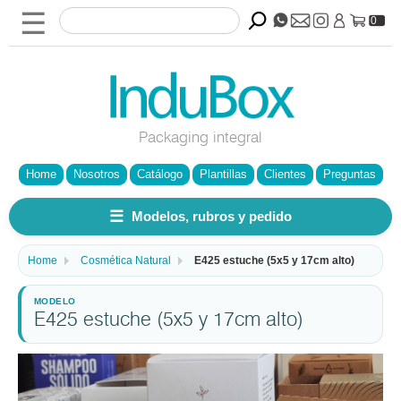
☰
0
Packaging integral
Home
Nosotros
Catálogo
Plantillas
Clientes
Preguntas
☰
Modelos, rubros y pedido
Home
Cosmética Natural
E425 estuche (5x5 y 17cm alto)
E425 estuche (5x5 y 17cm alto)