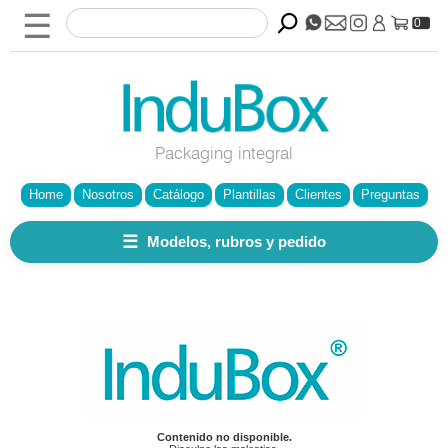
☰
0
Packaging integral
Home
Nosotros
Catálogo
Plantillas
Clientes
Preguntas
☰
Modelos, rubros y pedido
Contenido no disponible.