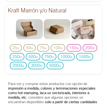
Kraft Marrón y/o Natural
25
50
75
100
150
200
u
u
u
u
u
u
250
500
750
1000
1500
u
u
u
u
u
2000
3000
5000
u
u
u
Para ver y comprar estos productos con opción de
impresión a medida, colores y terminaciones especiales
como hot stamping, laca uv sectorizada, interiores a
medida, etc
, considere que algunas opciones se
encuentran disponibles
solo a partir de ciertas cantidades