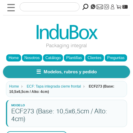
☰
0
Packaging integral
Home
Nosotros
Catálogo
Plantillas
Clientes
Preguntas
☰
Modelos, rubros y pedido
Home
ECF: Tapa integrada cierre frontal
ECF273 (Base:
10,5x6,5cm / Alto: 4cm)
ECF273 (Base: 10,5x6,5cm / Alto:
4cm)