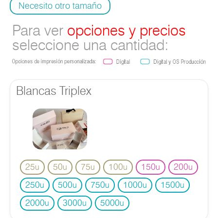
Necesito otro tamaño
Para ver
opciones y precios
seleccione una cantidad:
Blancas Triplex
25
50
75
100
150
200
u
u
u
u
u
u
250
500
750
1000
1500
u
u
u
u
u
2000
3000
5000
u
u
u